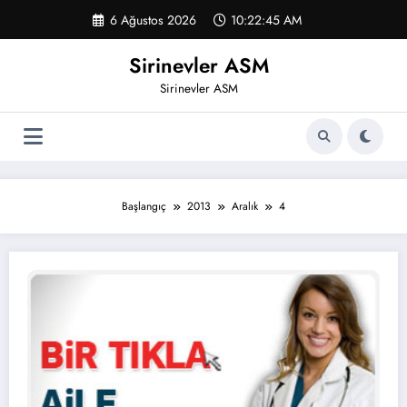
İçeriğe
6 Ağustos 2026
10:22:45 AM
atla
Sirinevler ASM
Sirinevler ASM
Başlangıç
2013
Aralık
4