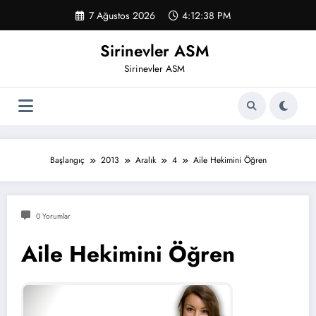
İçeriğe
7 Ağustos 2026
4:12:39 PM
atla
Sirinevler ASM
Sirinevler ASM
Başlangıç
2013
Aralık
4
Aile Hekimini Öğren
0 Yorumlar
Aile Hekimini Öğren